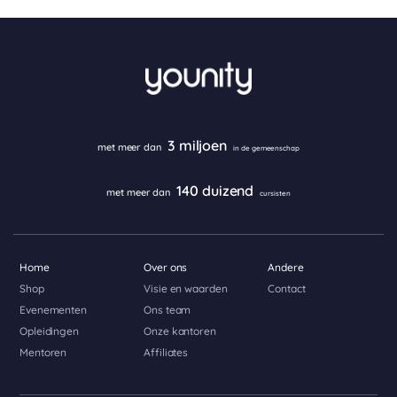
3 miljoen
met meer dan
in de gemeenschap
140 duizend
met meer dan
cursisten
Home
Over ons
Andere
Shop
Visie en waarden
Contact
Evenementen
Ons team
Opleidingen
Onze kantoren
Mentoren
Affiliates