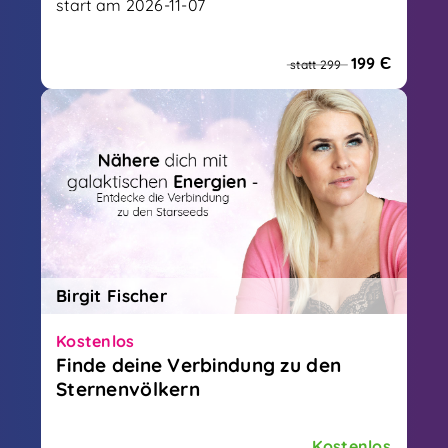
start am 2026-11-07
Das grösste spirituelle Festival Europas
199 Є
statt 299
Birgit Fischer
Kostenlos
Finde deine Verbindung zu den
Sternenvölkern
Lasse dich von den Sternenvölkern führen,
erinnere dich an deine wahre Bestimmung
Kostenlos