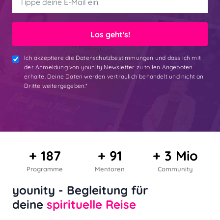
Los geht's!
Ich akzeptiere die Datenschutzbestimmungen und dass ich mit
der Anmeldung von younity Newsletter zu tollen Angeboten
erhalte. Deine Daten werden vertraulich behandelt und nicht an
Dritte weitergegeben.*
+ 187
+ 91
+ 3 Mio
Programme
Mentoren
Community
younity - Begleitung für
deine
spirituelle Reise