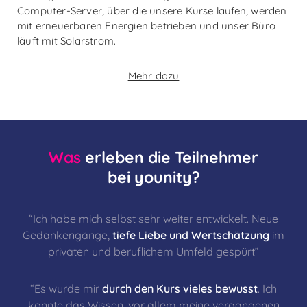
Computer-Server, über die unsere Kurse laufen, werden
mit erneuerbaren Energien betrieben und unser Büro
läuft mit Solarstrom.
Mehr dazu
Was
erleben die Teilnehmer
bei younity?
“Ich habe mich selbst sehr weiter entwickelt. Neue
Gedankengänge,
tiefe Liebe und Wertschätzung
im
privaten und beruflichem Umfeld gespürt”
“Es wurde mir
durch den Kurs vieles bewusst
. Ich
konnte das Wissen, vor allem meine vergangenen