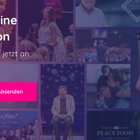
ine
on
 jetzt an
Absenden