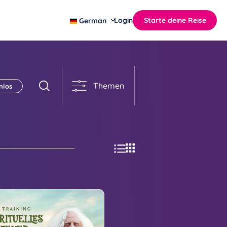
Login
Starte deine Reise
German
Themen
nlos