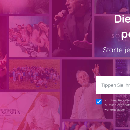
Di
p
Starte j
Ich akzeptiere d
zu tollen Angebot
weitergegeben.*