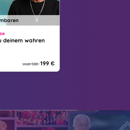
ambaren
se
u deinem wahren
fungskurs: Zurück zu
ren Selbst
199 Є
statt 500