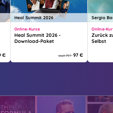
Heal Summit 2026
Sergio B
Online-Kurse
Online-Kur
Heal Summit 2026 -
Zurück z
Download-Paket
Selbst
3 Tage für deine Gesundheit, über
Der Vertie
en
30 Interviews!
deinem wah
9 Є
97 Є
statt 797
zu