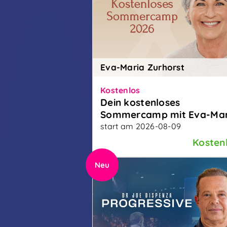
Eva-Maria Zurhorst
Kostenlos
Dein kostenloses
Sommercamp mit Eva-Mar
Zurhorst
start am 2026-08-09
Über 200.000 Frauen waren sch
Kosten
dabei! Finde auch du heraus, wa
für dich möglich ist.
Neu