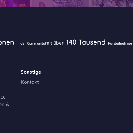
ionen
140 Tausend
mit über
in der Community
Kursteilnehmer
Sonstige
Kontakt
ace
it &