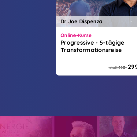
Dr Joe Dispenza
Online-Kurse
Progressive - 5-tägige
Transformationsreise
Dr Joe Dispenza's Progressive
Programm half bereits tausend
29
statt 600
Menschen in die Transformation 
gelangen