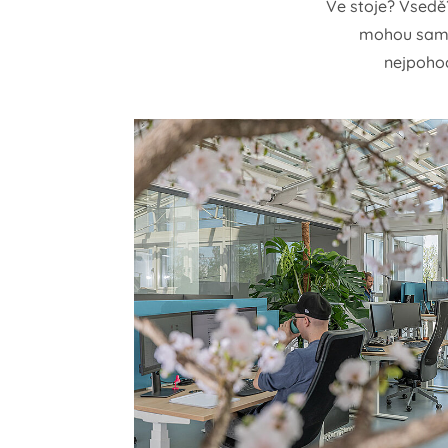
Ve stoje? Vsedě
mohou sami v
nejpohod