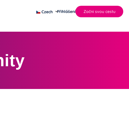
Přihlášení
Začni svou cestu
Czech
nity