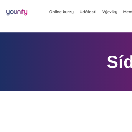
Online kurzy
Události
Výcviky
Ment
Síd