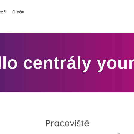
oři
O nás
lo centrály you
Pracoviště