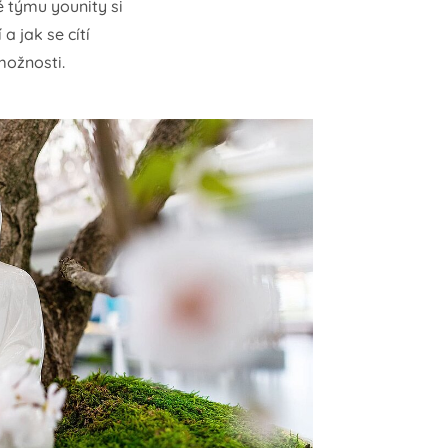
 týmu younity si
a jak se cítí
možnosti.