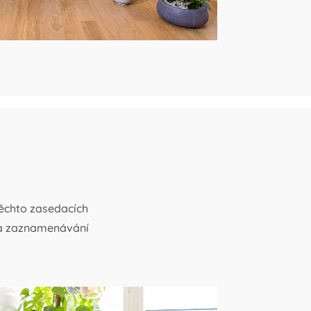
těchto zasedacích
 a zaznamenávání