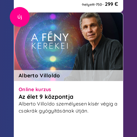
299 Є
helyett 750
Új
Alberto Villoldo
Online kurzus
Az élet 9 központja
Alberto Villoldo személyesen kísér végig a
csakrák gyógyításának útján.