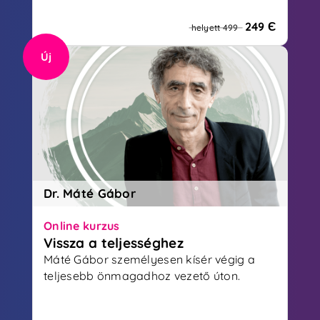
249 Є
helyett 499
Új
Dr. Máté Gábor
Online kurzus
Vissza a teljességhez
Máté Gábor személyesen kísér végig a
teljesebb önmagadhoz vezető úton.