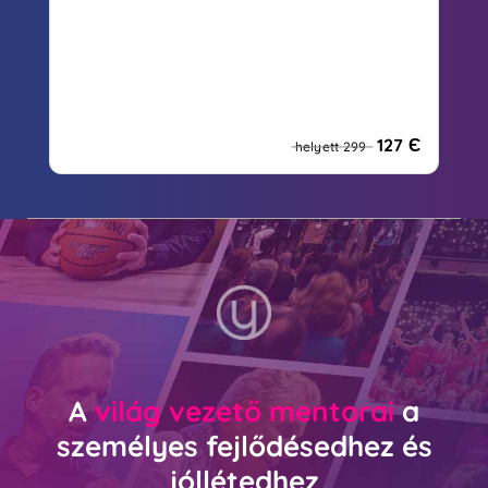
127 Є
helyett 299
A
világ vezető mentorai
a
személyes fejlődésedhez és
jóllétedhez