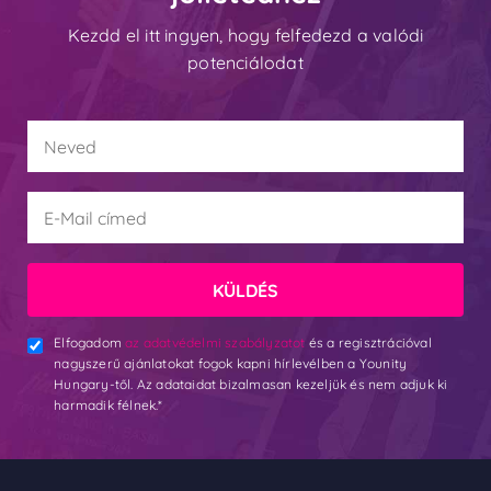
Kezdd el itt ingyen, hogy felfedezd a valódi
potenciálodat
KÜLDÉS
Elfogadom
az adatvédelmi szabályzatot
és a regisztrációval
nagyszerű ajánlatokat fogok kapni hírlevélben a Younity
Hungary-től. Az adataidat bizalmasan kezeljük és nem adjuk ki
harmadik félnek.*