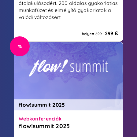
átalakulásodért. 200 oldalas gyakorlatias
munkafüzet és elmélyítő gyakorlatok a
valódi változásért.
299 Є
helyett 699
%
flow!summit 2025
Webkonferenciák
flow!summit 2025