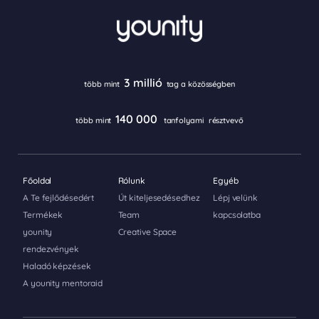
3 millió
több mint
tag a közösségben
140 000
több mint
tanfolyami
résztvevő
Főoldal
Rólunk
Egyéb
A Te fejlődésedért
Út kiteljesedésedhez
Lépj velünk
Termékek
Team
kapcsolatba
younity
Creative Space
rendezvények
Haladó képzések
A younity mentoraid