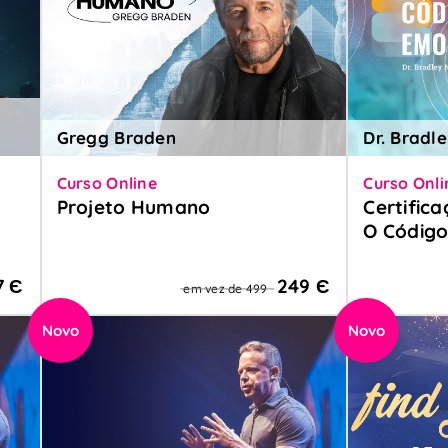
Gregg Braden
Dr. Bradl
Curso Online
Curso Onli
Projeto Humano
Certifica
O Códig
se
Uma jornada para se reconectar
com o seu projeto divino e
Torna-te pr
despertar a inteligência codificada
O Código 
7 Є
249 Є
em vez de 499
em cada célula do seu corpo.
Novo
Novo