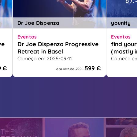
Dr Joe Dispenza
younity
Eventos
Eventos
ve
Dr Joe Dispenza Progressive
find your
Retreat in Basel
(mostly 
Começa em 2026-09-11
Começa em
ft
A retreat for your new future
Das grösste
9 Є
599 Є
em vez de 799
Europas