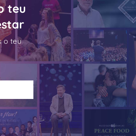
o teu
estar
 o teu