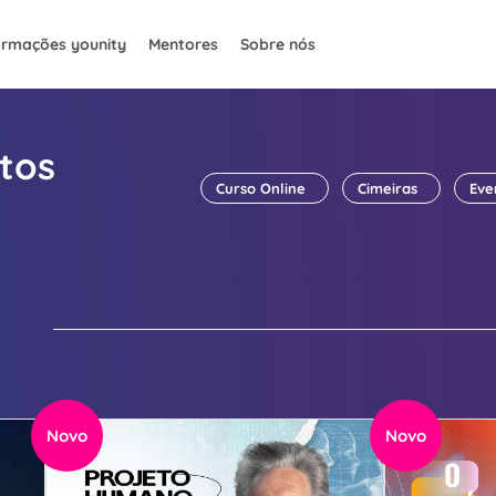
rmações younity
Mentores
Sobre nós
tos
Curso Online
Cimeiras
Eve
Novo
Novo