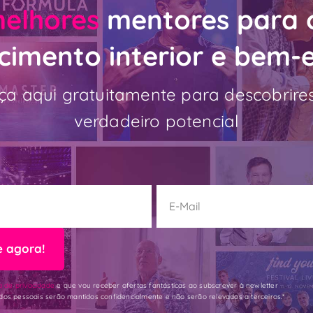
elhores
mentores para 
cimento interior e bem-
a aqui gratuitamente para descobrires
verdadeiro potencial
e agora!
ca de privacidade
e que vou receber ofertas fantásticas ao subscrever à newletter
dos pessoais serão mantidos confidencialmente e não serão relevados a terceiros.*