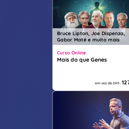
Bruce Lipton, Joe Dispenza,
Gabor Maté e muito mais
Curso Online
Mais do que Genes
Compreenda o seu corpo. Cure-
com consciência
12
em vez de 249