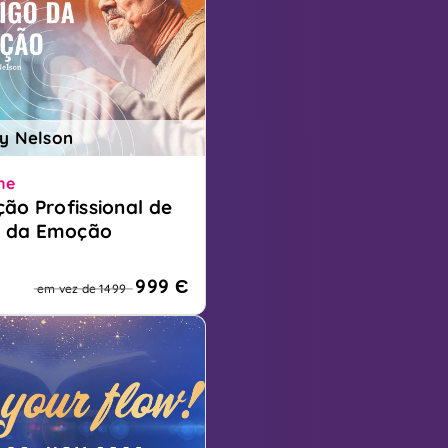
ey Nelson
ne
ção Profissional de
o da Emoção
aticante certificado em
da Emoção
999 Є
em vez de 1499