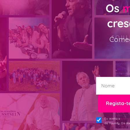
Os
m
cres
Começ
Regista-t
Eu aceito a
politi
da Younity. Os da