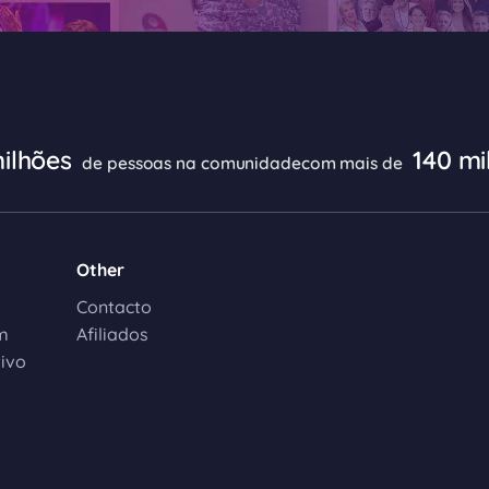
ilhões
140 mi
de pessoas na comunidade
com mais de
Other
Contacto
m
Afiliados
tivo